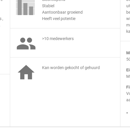
Stabiel
ui
Aantoonbaar groeiend
be
 ,
Heeft veel potentie
wi
.
m
ka

>10 medewerkers
M
5

Kan worden gekocht of gehuurd
E
M
F
Vo
aa