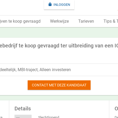

INLOGGEN
jven te koop gevraagd
Werkwijze
Tarieven
Tips & 
edrijf te koop gevraagd ter uitbreiding van een IC
eeltelijk, MBI-traject, Alleen investeren
CONTACT MET DEZE KANDIDAAT
Details
O
re
Slechtlopend
De