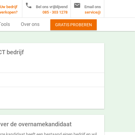


Uw bedrijf
Bel ons vrijblijvend
Email ons
verkopen?
085 - 303 1278
service@
Tools
Over ons
GRATIS PROBEREN
T bedrijf
ver de overnamekandidaat
ze kandidaat heeft een bestaand eigen bedrijf en wil