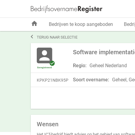
home
Bedrijven te koop aangeboden
Bedri

TERUG NAAR SELECTIE
Software implementatieb
Regio:
Geheel Nederland
Soort overname:
Geheel, Ged
KPKP21NBK95P
Wensen
Het ICT-bedrijf biedt advies op het gebied van softwa