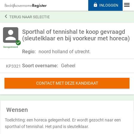

INLOGGEN

TERUG NAAR SELECTIE
Sporthal of tennishal te koop gevraagd
(sleutelklaar en bij voorkeur met horeca)
Regio:
noord holland of utrecht.
Soort overname:
Geheel
KP3321
CONTACT MET DEZE KANDIDAAT
Wensen
Toelichting: een horeca gelegenheid. Er wordt gezocht naar een
sporthal of tennishal. Het pand is sleutelklaar.