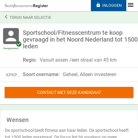

INLOGGEN

TERUG NAAR SELECTIE
Sportschool/Fitnesscentrum te koop
gevraagd in het Noord Nederland tot 1500
leden
Regio:
Vanuit assen /een straal van 45 km
Soort overname:
Geheel, Alleen investeren
KPKP23VHM76Z
CONTACT MET DEZE KANDIDAAT
Wensen
De sportschool biedt fitness aan haar leden. De sportschool heeft
tot 1500 leden maximaal. De focus ligt bij voorkeur op meer