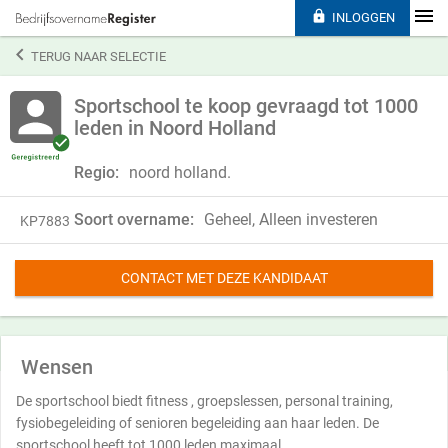

INLOGGEN

TERUG NAAR SELECTIE
Sportschool te koop gevraagd tot 1000
leden in Noord Holland
Regio:
noord holland.
Soort overname:
Geheel, Alleen investeren
KP7883
CONTACT MET DEZE KANDIDAAT
Wensen
De sportschool biedt fitness , groepslessen, personal training,
fysiobegeleiding of senioren begeleiding aan haar leden. De
sportschool heeft tot 1000 leden maximaal.