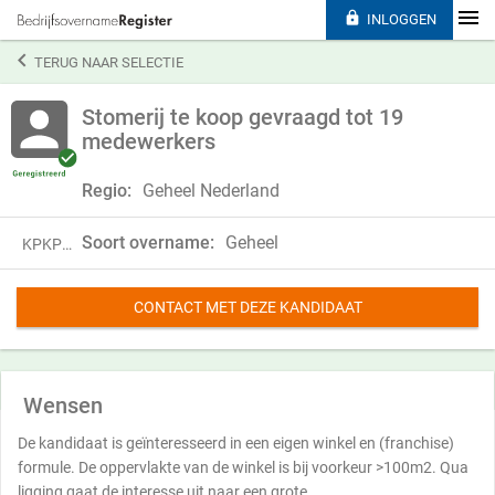

INLOGGEN

TERUG NAAR SELECTIE
Stomerij te koop gevraagd tot 19
medewerkers
Regio:
Geheel Nederland
Soort overname:
Geheel
KPKP25YNB10X
CONTACT MET DEZE KANDIDAAT
Wensen
De kandidaat is geïnteresseerd in een eigen winkel en (franchise)
formule. De oppervlakte van de winkel is bij voorkeur >100m2. Qua
ligging gaat de interesse uit naar een grote