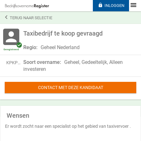

INLOGGEN

TERUG NAAR SELECTIE
Taxibedrijf te koop gevraagd
Regio:
Geheel Nederland
Soort overname:
Geheel, Gedeeltelijk, Alleen
KPKP21ZWG49H
investeren
CONTACT MET DEZE KANDIDAAT
Wensen
Er wordt zocht naar een specialist op het gebied van taxivervoer .