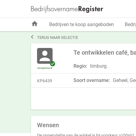
home
Bedrijven te koop aangeboden
Bedri

TERUG NAAR SELECTIE
Te ontwikkelen café, b
Regio:
limburg.
Soort overname:
Geheel, Ged
KP6439
Wensen
De oppervlakte van de winkel is bij voorkeur >100m2.