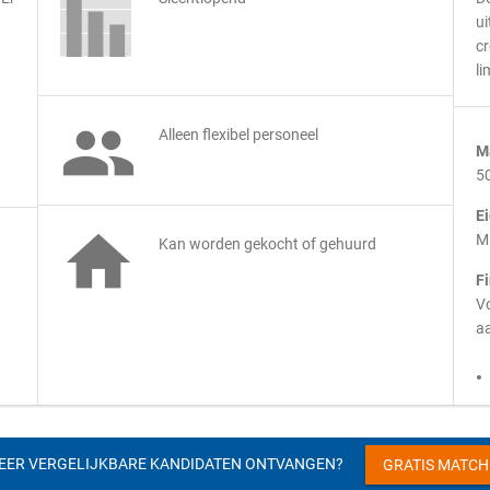
ui
cr
li

Alleen flexibel personeel
M
5
E

M
Kan worden gekocht of gehuurd
F
Vo
aa
EER VERGELIJKBARE KANDIDATEN ONTVANGEN?
GRATIS MATC