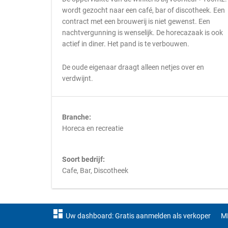
wordt gezocht naar een café, bar of discotheek. Een
contract met een brouwerij is niet gewenst. Een
nachtvergunning is wenselijk. De horecazaak is ook
actief in diner. Het pand is te verbouwen.
De oude eigenaar draagt alleen netjes over en
verdwijnt.
Branche:
Horeca en recreatie
Soort bedrijf:
Cafe, Bar, Discotheek
dashboard
Uw dashboard: Gratis aanmelden als verkoper
M