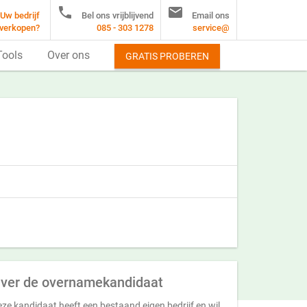


Uw bedrijf
Bel ons vrijblijvend
Email ons
verkopen?
085 - 303 1278
service@
Tools
Over ons
GRATIS PROBEREN
ver de overnamekandidaat
ze kandidaat heeft een bestaand eigen bedrijf en wil