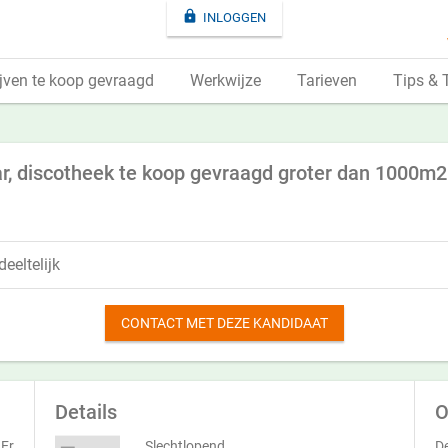

INLOGGEN
jven te koop gevraagd
Werkwijze
Tarieven
Tips & 
ar, discotheek te koop gevraagd groter dan 1000m2
eeltelijk
CONTACT MET DEZE KANDIDAAT
Details
O
 Er
Slechtlopend
De