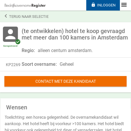

INLOGGEN

TERUG NAAR SELECTIE
(te ontwikkelen) hotel te koop gevraagd
met meer dan 100 kamers in Amsterdam
Regio:
alleen centum amsterdam.
Soort overname:
Geheel
KP2269
CONTACT MET DEZE KANDIDAAT
Wensen
Toelichting: een horeca gelegenheid. De overnamekandidaat wil
aankoop. Het hotel heeft bij voorkeur >100 kamers. Het hotel biedt
bij voorkeur ook gelegenheid tot diner of vergaderzalen. Het hotel