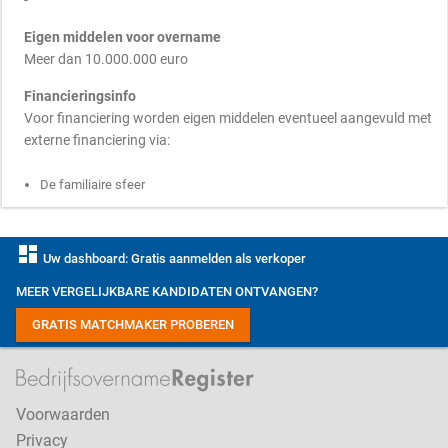
-
Eigen middelen voor overname
Meer dan 10.000.000 euro
Financieringsinfo
Voor financiering worden eigen middelen eventueel aangevuld met
externe financiering via:
De familiaire sfeer
dashboard
Uw dashboard: Gratis aanmelden als verkoper
MEER VERGELIJKBARE KANDIDATEN ONTVANGEN?
GRATIS MATCHMAKER PROBEREN
Voorwaarden
Privacy