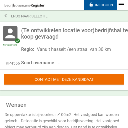

INLOGGEN

TERUG NAAR SELECTIE
(Te ontwikkelen locatie voor)bedrijfshal te
koop gevraagd
Regio:
Vanuit hasselt /een straal van 30 km
Soort overname:
-
KP4556
CONTACT MET DEZE KANDIDAAT
Wensen
De oppervlakte is bij voorkeur >100m2. Het vastgoed kan worden
gekocht. De locatie is geschikt voor bedrijfsvoering. Het vastgoed
object mag verhuurd zijn aan derden. Het pand is te ontwikkelen.