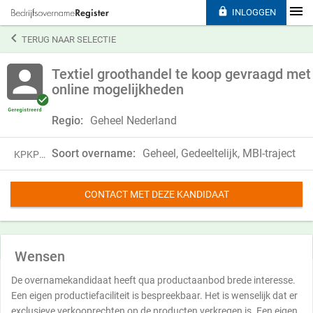

INLOGGEN

TERUG NAAR SELECTIE
Textiel groothandel te koop gevraagd met
online mogelijkheden
Regio:
Geheel Nederland
Soort overname:
Geheel, Gedeeltelijk, MBI-traject
KPKP25DXG51L
CONTACT MET DEZE KANDIDAAT
Wensen
De overnamekandidaat heeft qua productaanbod brede interesse.
Een eigen productiefaciliteit is bespreekbaar. Het is wenselijk dat er
exclusieve verkooprechten op de producten verkregen is. Een eigen