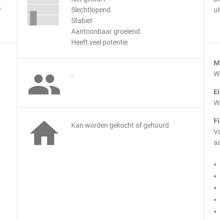
Slechtlopend
ui
f
Stabiel
Aantoonbaar groeiend
Heeft veel potentie
M

Wi
-
E
Wi

F
Kan worden gekocht of gehuurd
Vo
aa