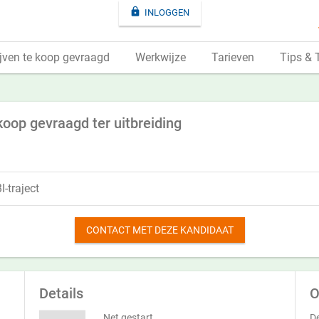

INLOGGEN
jven te koop gevraagd
Werkwijze
Tarieven
Tips & 
koop gevraagd ter uitbreiding
-traject
CONTACT MET DEZE KANDIDAAT
Details
O
Net gestart
De