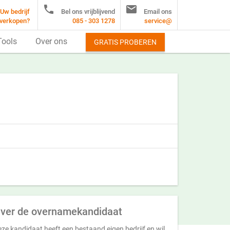


Uw bedrijf
Bel ons vrijblijvend
Email ons
verkopen?
085 - 303 1278
service@
Tools
Over ons
GRATIS PROBEREN
ver de overnamekandidaat
ze kandidaat heeft een bestaand eigen bedrijf en wil