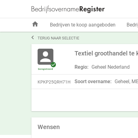
home
Bedrijven te koop aangeboden
Bedri

TERUG NAAR SELECTIE
Textiel groothandel te 
Regio:
Geheel Nederland
Soort overname:
Geheel, MBI
KPKP25QRH71H
Wensen