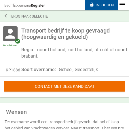

INLOGGEN

TERUG NAAR SELECTIE
Transport bedrijf te koop gevraagd
(hoogwaardig en gekoeld)
Regio:
noord holland, zuid holland, utrecht of noord
brabant.
Soort overname:
Geheel, Gedeeltelijk
KP1886
CONTACT MET DEZE KANDIDAAT
Wensen
Ter overname wordt een transportbedrijf gezocht dat actief is op
het gebied van vrachtwagen vervoer. Naast transport is het een pre