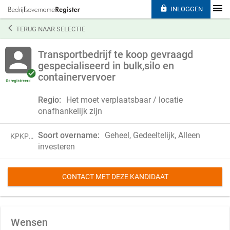

INLOGGEN

TERUG NAAR SELECTIE
Transportbedrijf te koop gevraagd
gespecialiseerd in bulk,silo en
containervervoer
Regio:
Het moet verplaatsbaar / locatie
onafhankelijk zijn
Soort overname:
Geheel, Gedeeltelijk, Alleen
KPKP18KRF14S
investeren
CONTACT MET DEZE KANDIDAAT
Wensen