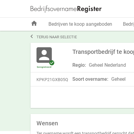
home
Bedrijven te koop aangeboden
Bedri

TERUG NAAR SELECTIE
Transportbedrijf te k
Regio:
Geheel Nederland
Soort overname:
Geheel
KPKP21GXB05Q
Wensen
Ter overname wordt een transportbedrijf gezocht da