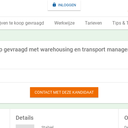

INLOGGEN
jven te koop gevraagd
Werkwijze
Tarieven
Tips & 
oop gevraagd met warehousing en transport manag
CONTACT MET DEZE KANDIDAAT
Details
O
t
Stabiel
De