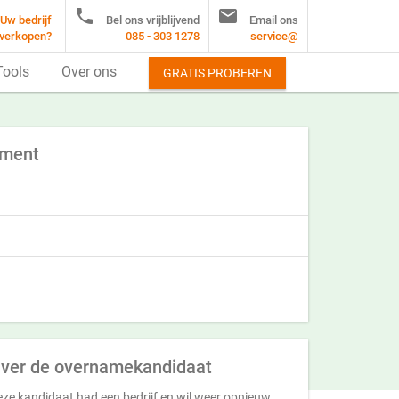


Uw bedrijf
Bel ons vrijblijvend
Email ons
verkopen?
085 - 303 1278
service@
Tools
Over ons
GRATIS PROBEREN
ement
ver de overnamekandidaat
ze kandidaat had een bedrijf en wil weer opnieuw