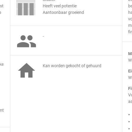
st
Heeft veel potentie
be
p
Aantoonbaar groeiend
ha
v
m
fi

-
M
Wi

ke
Kan worden gekocht of gehuurd
E
Wi
F
Vo
aa
jnt