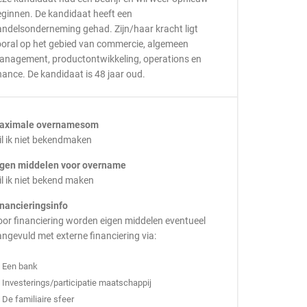
ginnen. De kandidaat heeft een
ndelsonderneming gehad. Zijn/haar kracht ligt
ooral op het gebied van commercie, algemeen
anagement, productontwikkeling, operations en
nance. De kandidaat is 48 jaar oud.
aximale overnamesom
l ik niet bekendmaken
igen middelen voor overname
l ik niet bekend maken
inancieringsinfo
or financiering worden eigen middelen eventueel
ngevuld met externe financiering via:
Een bank
Investerings/participatie maatschappij
De familiaire sfeer