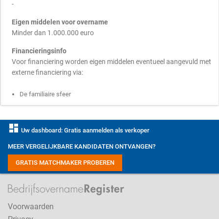
-
Eigen middelen voor overname
Minder dan 1.000.000 euro
Financieringsinfo
Voor financiering worden eigen middelen eventueel aangevuld met
externe financiering via:
De familiaire sfeer
dashboard
Uw dashboard: Gratis aanmelden als verkoper
MEER VERGELIJKBARE KANDIDATEN ONTVANGEN?
GRATIS MATCHMAKER PROBEREN
Voorwaarden