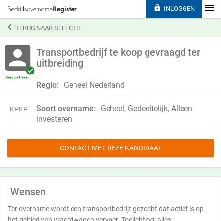

INLOGGEN

TERUG NAAR SELECTIE
Transportbedrijf te koop gevraagd ter
uitbreiding
Regio:
Geheel Nederland
Soort overname:
Geheel, Gedeeltelijk, Alleen
KPKP19DQM04V
investeren
CONTACT MET DEZE KANDIDAAT
Wensen
Ter overname wordt een transportbedrijf gezocht dat actief is op
het gebied van vrachtwagen vervoer. Toelichting: alles