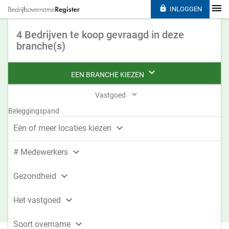

INLOGGEN
4 Bedrijven te koop gevraagd in deze
branche(s)

EEN BRANCHE KIEZEN

Vastgoed
Beleggingspand

Eén of meer locaties kiezen

# Medewerkers

Gezondheid

Het vastgoed

Soort overname