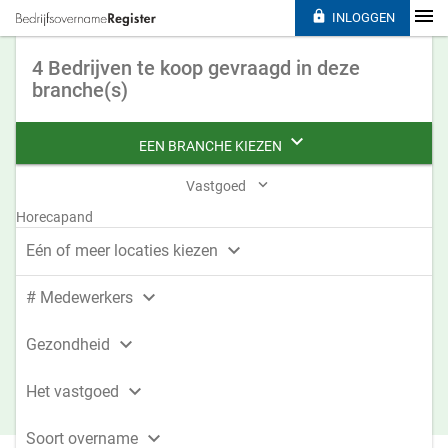

INLOGGEN
4 Bedrijven te koop gevraagd in deze
branche(s)

EEN BRANCHE KIEZEN

Vastgoed
Horecapand

Eén of meer locaties kiezen

# Medewerkers

Gezondheid

Het vastgoed

Soort overname