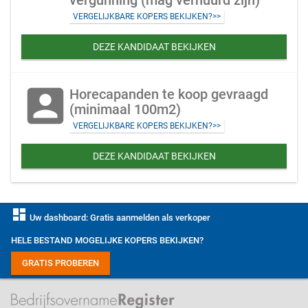
vergunning (mag verhuurd zijn)
VERGELIJKBARE KOPERS BEKIJKEN?>>
DEZE KANDIDAAT BEKIJKEN
account_box
Horecapanden te koop gevraagd
(minimaal 100m2)
VERGELIJKBARE KOPERS BEKIJKEN?>>
DEZE KANDIDAAT BEKIJKEN
dashboard
Uw dashboard: Gratis aanmelden als verkoper
HELE BESTAND MOGELIJKE KOPERS BEKIJKEN?
GRATIS PROBEREN