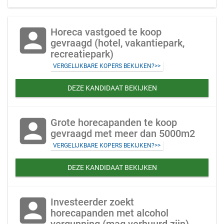
account_box
Horeca vastgoed te koop
gevraagd (hotel, vakantiepark,
recreatiepark)
VERGELIJKBARE KOPERS BEKIJKEN?>>
DEZE KANDIDAAT BEKIJKEN
account_box
Grote horecapanden te koop
gevraagd met meer dan 5000m2
VERGELIJKBARE KOPERS BEKIJKEN?>>
DEZE KANDIDAAT BEKIJKEN
account_box
Investeerder zoekt
horecapanden met alcohol