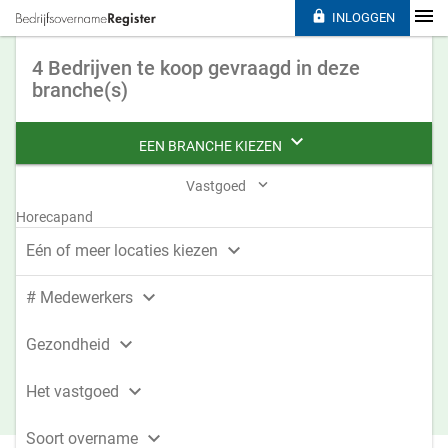

INLOGGEN
4 Bedrijven te koop gevraagd in deze
branche(s)

EEN BRANCHE KIEZEN

Vastgoed
Horecapand

Eén of meer locaties kiezen

# Medewerkers

Gezondheid

Het vastgoed

Soort overname