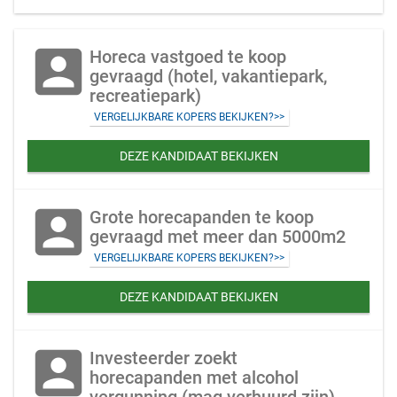
account_box
Horeca vastgoed te koop
gevraagd (hotel, vakantiepark,
recreatiepark)
VERGELIJKBARE KOPERS BEKIJKEN?>>
DEZE KANDIDAAT BEKIJKEN
account_box
Grote horecapanden te koop
gevraagd met meer dan 5000m2
VERGELIJKBARE KOPERS BEKIJKEN?>>
DEZE KANDIDAAT BEKIJKEN
account_box
Investeerder zoekt
horecapanden met alcohol