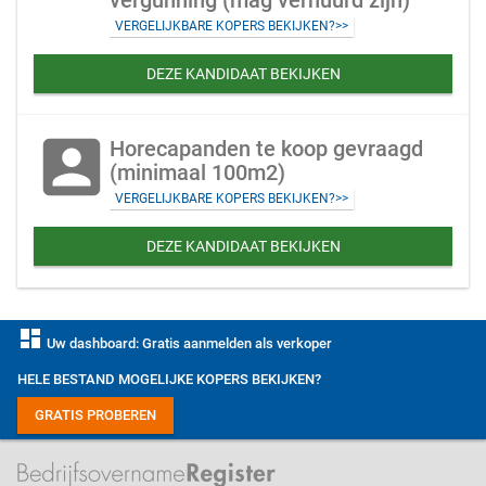
vergunning (mag verhuurd zijn)
VERGELIJKBARE KOPERS BEKIJKEN?>>
DEZE KANDIDAAT BEKIJKEN
account_box
Horecapanden te koop gevraagd
(minimaal 100m2)
VERGELIJKBARE KOPERS BEKIJKEN?>>
DEZE KANDIDAAT BEKIJKEN
dashboard
Uw dashboard: Gratis aanmelden als verkoper
HELE BESTAND MOGELIJKE KOPERS BEKIJKEN?
GRATIS PROBEREN