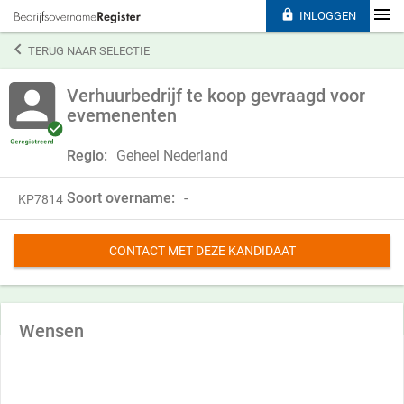

INLOGGEN

TERUG NAAR SELECTIE
Verhuurbedrijf te koop gevraagd voor
evemenenten
Regio:
Geheel Nederland
Soort overname:
-
KP7814
CONTACT MET DEZE KANDIDAAT
Wensen