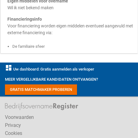
Eigen middelen voor overname
Wil ik niet bekend maken
Financieringsinfo
Voor financiering worden eigen middelen eventueel aangevuld met
externe financiering via:
De familiaire sfeer
dashboard
Uw dashboard: Gratis aanmelden als verkoper
MEER VERGELIJKBARE KANDIDATEN ONTVANGEN?
GRATIS MATCHMAKER PROBEREN
Voorwaarden
Privacy
Cookies