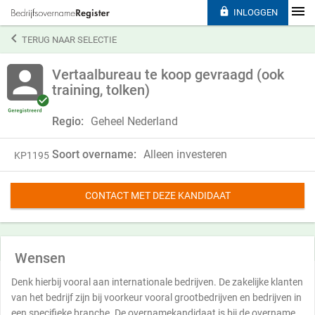

INLOGGEN

TERUG NAAR SELECTIE
Vertaalbureau te koop gevraagd (ook
training, tolken)
Regio:
Geheel Nederland
Soort overname:
Alleen investeren
KP1195
CONTACT MET DEZE KANDIDAAT
Wensen
Denk hierbij vooral aan internationale bedrijven. De zakelijke klanten
van het bedrijf zijn bij voorkeur vooral grootbedrijven en bedrijven in
een specifieke branche. De overnamekandidaat is bij de overname