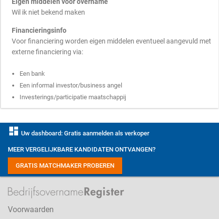
Eigen middelen voor overname
Wil ik niet bekend maken
Financieringsinfo
Voor financiering worden eigen middelen eventueel aangevuld met
externe financiering via:
Een bank
Een informal investor/business angel
Investerings/participatie maatschappij
dashboard
Uw dashboard: Gratis aanmelden als verkoper
MEER VERGELIJKBARE KANDIDATEN ONTVANGEN?
GRATIS MATCHMAKER PROBEREN
Voorwaarden