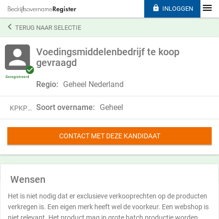

INLOGGEN

TERUG NAAR SELECTIE
Voedingsmiddelenbedrijf te koop
gevraagd
Regio:
Geheel Nederland
Soort overname:
Geheel
KPKP18FTF35X
CONTACT MET DEZE KANDIDAAT
Wensen
Het is niet nodig dat er exclusieve verkooprechten op de producten
verkregen is. Een eigen merk heeft wel de voorkeur. Een webshop is
niet relevant. Het product mag in grote batch productie worden