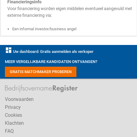
Financieringsinfo
Voor financiering worden eigen middelen eventueel aangevuld met
externe financiering via:
Een informal investor/business angel
dashboard
Uw dashboard: Gratis aanmelden als verkoper
MEER VERGELIJKBARE KANDIDATEN ONTVANGEN?
GRATIS MATCHMAKER PROBEREN
Voorwaarden
Privacy
Cookies
Klachten
FAQ