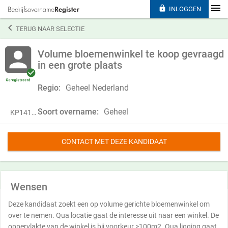

INLOGGEN

TERUG NAAR SELECTIE
Volume bloemenwinkel te koop gevraagd
in een grote plaats
Regio:
Geheel Nederland
Soort overname:
Geheel
KP14113
CONTACT MET DEZE KANDIDAAT
Wensen
Deze kandidaat zoekt een op volume gerichte bloemenwinkel om
over te nemen. Qua locatie gaat de interesse uit naar een winkel. De
oppervlakte van de winkel is bij voorkeur >100m2. Qua ligging gaat