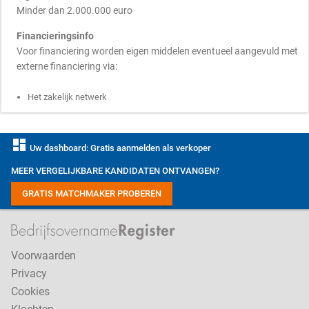
Minder dan 2.000.000 euro
Financieringsinfo
Voor financiering worden eigen middelen eventueel aangevuld met
externe financiering via:
Het zakelijk netwerk
dashboard
Uw dashboard: Gratis aanmelden als verkoper
MEER VERGELIJKBARE KANDIDATEN ONTVANGEN?
GRATIS MATCHMAKER PROBEREN
Voorwaarden
Privacy
Cookies