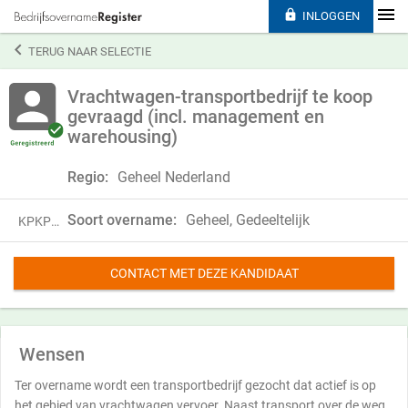

INLOGGEN

TERUG NAAR SELECTIE
Vrachtwagen-transportbedrijf te koop
gevraagd (incl. management en
warehousing)
Regio:
Geheel Nederland
Soort overname:
Geheel, Gedeeltelijk
KPKP18RHH69B
CONTACT MET DEZE KANDIDAAT
Wensen
Ter overname wordt een transportbedrijf gezocht dat actief is op
het gebied van vrachtwagen vervoer. Naast transport over de weg