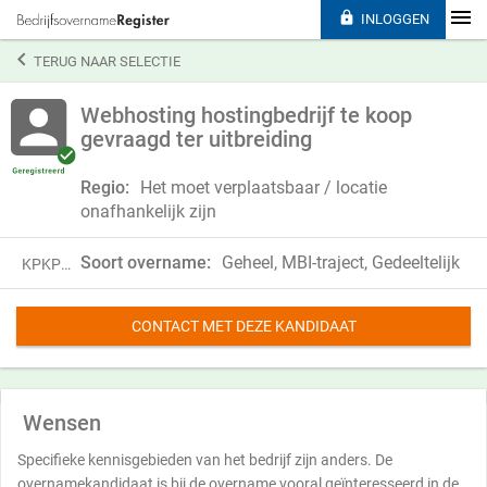

INLOGGEN

TERUG NAAR SELECTIE
Webhosting hostingbedrijf te koop
gevraagd ter uitbreiding
Regio:
Het moet verplaatsbaar / locatie
onafhankelijk zijn
Soort overname:
Geheel, MBI-traject, Gedeeltelijk
KPKP18RNG29W
CONTACT MET DEZE KANDIDAAT
Wensen
Specifieke kennisgebieden van het bedrijf zijn anders. De
overnamekandidaat is bij de overname vooral geïnteresseerd in de