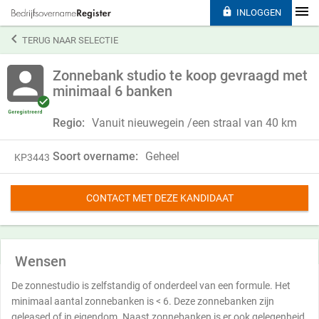

INLOGGEN

TERUG NAAR SELECTIE
Zonnebank studio te koop gevraagd met
minimaal 6 banken
Regio:
Vanuit nieuwegein /een straal van 40 km
Soort overname:
Geheel
KP3443
CONTACT MET DEZE KANDIDAAT
Wensen
De zonnestudio is zelfstandig of onderdeel van een formule. Het
minimaal aantal zonnebanken is < 6. Deze zonnebanken zijn
geleased of in eigendom. Naast zonnebanken is er ook gelegenheid