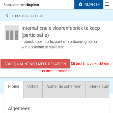

INLOGGEN

TERUG NAAR SELECTIE
Internationale vloerenfabriek te koop
(participatie)
Fabriek zoekt participant om onbenut groei- en
winstpotentie te realiseren
Dit bedrijf is verkocht en/of
SORRY, U KUNT NIET MEER REAGEREN
niet meer beschikbaar
Profiel
Cijfers
Achter de schermen
Sterke punte
Algemeen