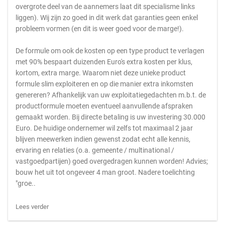
overgrote deel van de aannemers laat dit specialisme links
liggen). Wij zijn zo goed in dit werk dat garanties geen enkel
probleem vormen (en dit is weer goed voor de marge!).
De formule om ook de kosten op een type product te verlagen
met 90% bespaart duizenden Euro's extra kosten per klus,
kortom, extra marge. Waarom niet deze unieke product
formule slim exploiteren en op die manier extra inkomsten
genereren? Afhankelijk van uw exploitatiegedachten m.b.t. de
productformule moeten eventueel aanvullende afspraken
gemaakt worden. Bij directe betaling is uw investering 30.000
Euro. De huidige ondernemer wil zelfs tot maximaal 2 jaar
blijven meewerken indien gewenst zodat echt alle kennis,
ervaring en relaties (o.a. gemeente / multinational /
vastgoedpartijen) goed overgedragen kunnen worden! Advies;
bouw het uit tot ongeveer 4 man groot. Nadere toelichting
"groe..
Lees verder