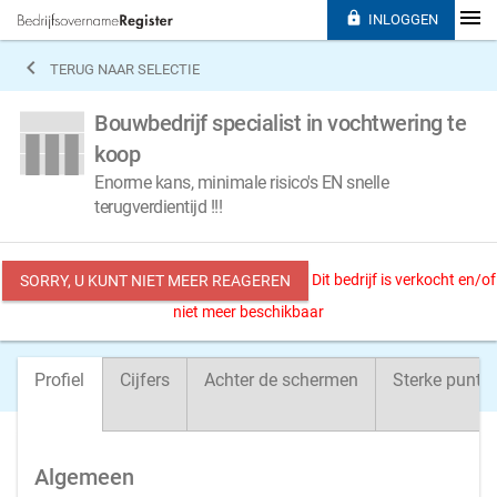

INLOGGEN

TERUG NAAR SELECTIE
Bouwbedrijf specialist in vochtwering te
koop
Enorme kans, minimale risico's EN snelle
terugverdientijd !!!
Dit bedrijf is verkocht en/of
SORRY, U KUNT NIET MEER REAGEREN
niet meer beschikbaar
Profiel
Cijfers
Achter de schermen
Sterke punte
Algemeen