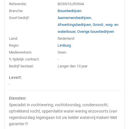
Referentie:
BOSN10JR394A
Branche:
Bouwbedrijven
Soort bedrijf:
Aannemersbedrijven
,
Afwerkingsbedrijven
,
Grond-, weg- en
waterbouw
,
Overige bouwbedrijven
Land:
Nederland
Regio:
Limburg
Medewerkers:
Geen
% tijdelijk contract:
-
Bedrijf bestaat:
Langer dan 10 jaar
Levert:
-
Diensten:
Specialist in vochtwering; vochtdoorslag, condensvocht,
optrekkend vocht, oppervlakte water-wering enzovoorts (van
regendoorslag tegengaan tot uw kelder watervrij maken! Met
garantie !!!