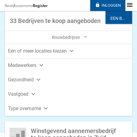

INLOGGEN
EEN BRANCHE KIEZEN
33 Bedrijven te koop aangeboden

Bouwbedrijven

Eén of meer locaties kiezen

Medewerkers

Gezondheid

Vastgoed

Type overname
Winstgevend aannemersbedrijf