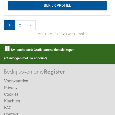
BEKIJK PROFIEL
1
2
»
Resultaten 0 tot 20 van totaal 33
dashboard
Uw dashboard: Gratis aanmelden als koper
(of inloggen met uw account)
Voorwaarden
Privacy
Cookies
Klachten
FAQ
Contact