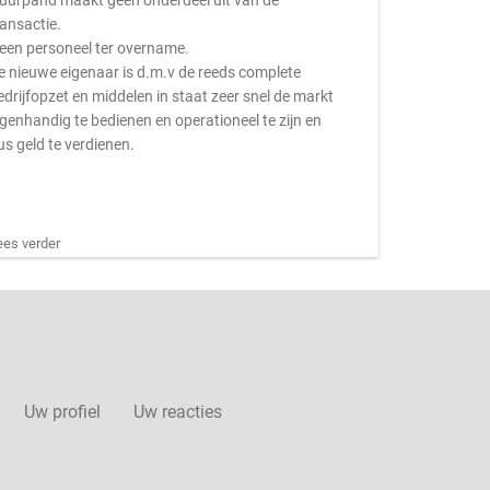
uurpand maakt geen onderdeel uit van de
ransactie.
een personeel ter overname.
e nieuwe eigenaar is d.m.v de reeds complete
edrijfopzet en middelen in staat zeer snel de markt
igenhandig te bedienen en operationeel te zijn en
us geld te verdienen.
ees verder
Uw profiel
Uw reacties