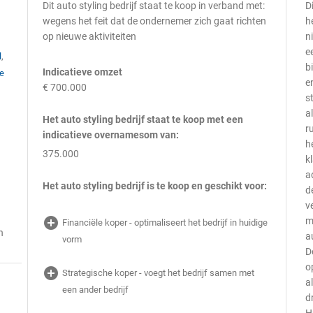
Dit auto styling bedrijf staat te koop in verband met:
D
wegens het feit dat de ondernemer zich gaat richten
h
op nieuwe aktiviteiten
n
e
l
,
b
Indicatieve omzet
ge
e
€ 700.000
s
a
Het auto styling bedrijf staat te koop met een
r
indicatieve overnamesom van:
h
375.000
k
a
Het auto styling bedrijf is te koop en geschikt voor:
d
v
add_circle
m
Financiële koper - optimaliseert het bedrijf in huidige
n
a
vorm
D
o
add_circle
Strategische koper - voegt het bedrijf samen met
a
een ander bedrijf
d