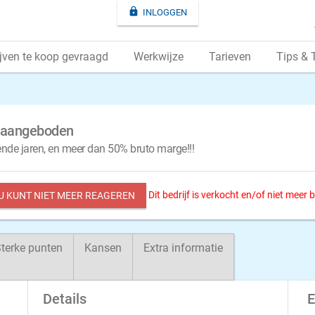

INLOGGEN
jven te koop gevraagd
Werkwijze
Tarieven
Tips & 
op aangeboden
nde jaren, en meer dan 50% bruto marge!!!
Dit bedrijf is verkocht en/of niet meer
 U KUNT NIET MEER REAGEREN
terke punten
Kansen
Extra informatie
Details
E