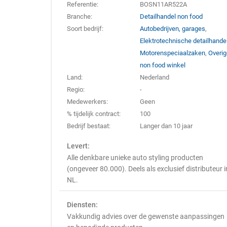
Referentie:
BOSN11AR522A
Branche:
Detailhandel non food
Soort bedrijf:
Autobedrijven, garages
,
Elektrotechnische detailhande
Motorenspeciaalzaken
,
Overi
non food winkel
Land:
Nederland
Regio:
-
Medewerkers:
Geen
% tijdelijk contract:
100
Bedrijf bestaat:
Langer dan 10 jaar
Levert:
Alle denkbare unieke auto styling producten
(ongeveer 80.000). Deels als exclusief distributeur i
NL.
Diensten:
Vakkundig advies over de gewenste aanpassingen