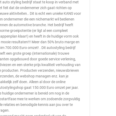
it auto styling bedrijf staat te koop in verband met
et feit dat de ondernemer zich gaat richten op
ieuwe aktiviteiten.. Dit is echt een unieke KANS voor
en ondernemer die een nichemarkt wil bedienen
innen de automotive branche. Het bedrijf heeft
norme groeipotentie (er ligt al een compleet
tappenplan klaar!) en heeft in de huidige vorm ook
l mooie resultaten!!! Meer dan 50% bruto marge en
uim 700.000 Euro omzet! . Dit autostyling bedrijf
eeft een grote groep (internationale) trouwe
lanten opgebouwd door goede service verlening,
dviezen en een sterke prijs kwaliteit verhouding van
e producten. Producten verzenden, nieuwsbrieven
erzenden, de webshop managen enz. kan je
akkelijk zelf doen. Alleen al door de online
utostylingshop gaat 150.000 Euro omzet per jaar.
e huidige ondernemer is bereid om nog in de
pstartfase mee te werken om zodoende zorgvuldig
lle relaties en benodigde kennis aan jou over te
ragen.