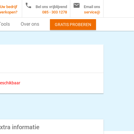


Uw bedrijf
Bel ons vrijblijvend
Email ons
verkopen?
085 - 303 1278
service@
Tools
Over ons
GRATIS PROBEREN
 beschikbaar
xtra informatie