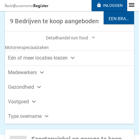

INLOGGEN
EEN BRANCHE KIEZEN
9 Bedrijven te koop aangeboden

Detailhandel non food
Motorenspeciaalzaken

Eén of meer locaties kiezen

Medewerkers

Gezondheid

Vastgoed

Type overname