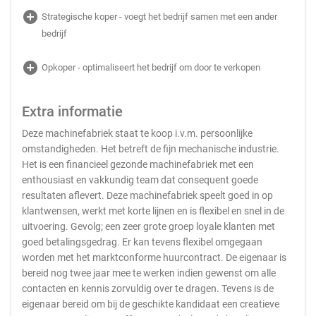
add_circle
Strategische koper - voegt het bedrijf samen met een ander
bedrijf
add_circle
Opkoper - optimaliseert het bedrijf om door te verkopen
Extra informatie
Deze machinefabriek staat te koop i.v.m. persoonlijke
omstandigheden. Het betreft de fijn mechanische industrie.
Het is een financieel gezonde machinefabriek met een
enthousiast en vakkundig team dat consequent goede
resultaten aflevert. Deze machinefabriek speelt goed in op
klantwensen, werkt met korte lijnen en is flexibel en snel in de
uitvoering. Gevolg; een zeer grote groep loyale klanten met
goed betalingsgedrag. Er kan tevens flexibel omgegaan
worden met het marktconforme huurcontract. De eigenaar is
bereid nog twee jaar mee te werken indien gewenst om alle
contacten en kennis zorvuldig over te dragen. Tevens is de
eigenaar bereid om bij de geschikte kandidaat een creatieve