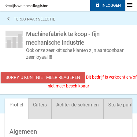

INLOGGEN

TERUG NAAR SELECTIE
Machinefabriek te koop - fijn
mechanische industrie
Ook onze zeer kritische klanten zijn aantoonbaar
zeer loyaal !!!
Dit bedrijf is verkocht en/of
SORRY, U KUNT NIET MEER REAGEREN
niet meer beschikbaar
Profiel
Cijfers
Achter de schermen
Sterke punte
Algemeen