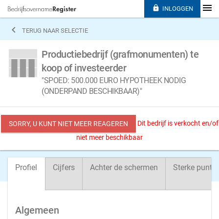

INLOGGEN

TERUG NAAR SELECTIE
Productiebedrijf (grafmonumenten) te
koop of investeerder
"SPOED: 500.000 EURO HYPOTHEEK NODIG
(ONDERPAND BESCHIKBAAR)"
Dit bedrijf is verkocht en/of
SORRY, U KUNT NIET MEER REAGEREN
niet meer beschikbaar
Profiel
Cijfers
Achter de schermen
Sterke punte
Algemeen