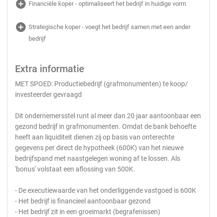
add_circle
Financiële koper - optimaliseert het bedrijf in huidige vorm
add_circle
Strategische koper - voegt het bedrijf samen met een ander
bedrijf
Extra informatie
MET SPOED: Productiebedrijf (grafmonumenten) te koop/
investeerder gevraagd
Dit ondernemersstel runt al meer dan 20 jaar aantoonbaar een
gezond bedrijf in grafmonumenten. Omdat de bank behoefte
heeft aan liquiditeit dienen zij op basis van onterechte
gegevens per direct de hypotheek (600K) van het nieuwe
bedrijfspand met naastgelegen woning af te lossen. Als
'bonus' volstaat een aflossing van 500K.
- De executiewaarde van het onderliggende vastgoed is 600K
- Het bedrijf is financieel aantoonbaar gezond
- Het bedrijf zit in een groeimarkt (begrafenissen)