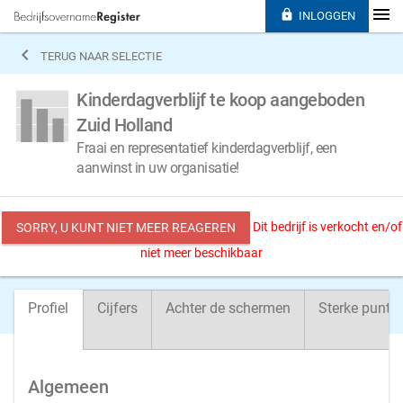

INLOGGEN

TERUG NAAR SELECTIE
Kinderdagverblijf te koop aangeboden
Zuid Holland
Fraai en representatief kinderdagverblijf, een
aanwinst in uw organisatie!
Dit bedrijf is verkocht en/of
SORRY, U KUNT NIET MEER REAGEREN
niet meer beschikbaar
Profiel
Cijfers
Achter de schermen
Sterke punte
Algemeen