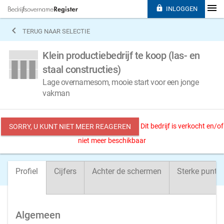

INLOGGEN

TERUG NAAR SELECTIE
Klein productiebedrijf te koop (las- en
staal constructies)
Lage overnamesom, mooie start voor een jonge
vakman
Dit bedrijf is verkocht en/of
SORRY, U KUNT NIET MEER REAGEREN
niet meer beschikbaar
Profiel
Cijfers
Achter de schermen
Sterke punte
Algemeen