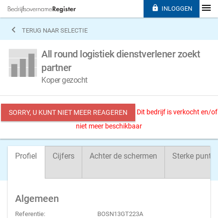

INLOGGEN

TERUG NAAR SELECTIE
All round logistiek dienstverlener zoekt
partner
Koper gezocht
Dit bedrijf is verkocht en/of
SORRY, U KUNT NIET MEER REAGEREN
niet meer beschikbaar
Profiel
Cijfers
Achter de schermen
Sterke punte
Algemeen
Referentie:
BOSN13GT223A