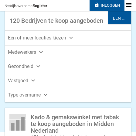

INLOGGEN
EEN BRANCHE KIEZEN
120 Bedrijven te koop aangeboden

Eén of meer locaties kiezen

Medewerkers

Gezondheid

Vastgoed

Type overname
Kado & gemakswinkel met tabak
te koop aangeboden in Midden
Nederland