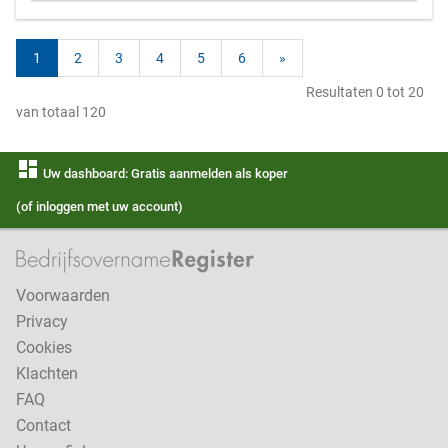
1
2
3
4
5
6
»
Resultaten 0 tot 20
van totaal 120
dashboard
Uw dashboard: Gratis aanmelden als koper
(of inloggen met uw account)
Voorwaarden
Privacy
Cookies
Klachten
FAQ
Contact