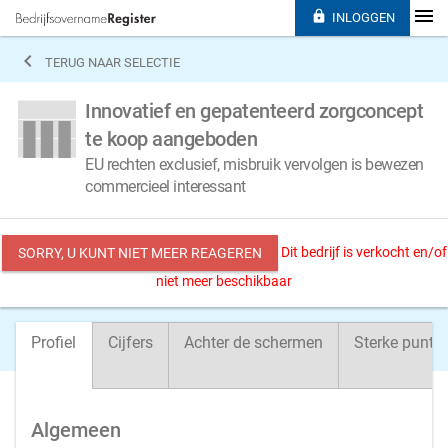

INLOGGEN

TERUG NAAR SELECTIE
Innovatief en gepatenteerd zorgconcept
te koop aangeboden
EU rechten exclusief, misbruik vervolgen is bewezen
commercieel interessant
Dit bedrijf is verkocht en/of
SORRY, U KUNT NIET MEER REAGEREN
niet meer beschikbaar
Profiel
Cijfers
Achter de schermen
Sterke punte
Algemeen