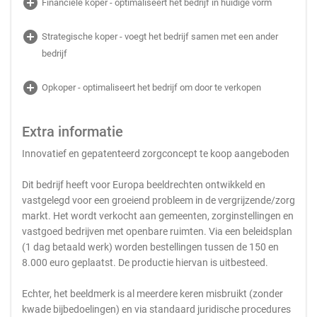
add_circle
Financiële koper - optimaliseert het bedrijf in huidige vorm
add_circle
Strategische koper - voegt het bedrijf samen met een ander
bedrijf
add_circle
Opkoper - optimaliseert het bedrijf om door te verkopen
Extra informatie
Innovatief en gepatenteerd zorgconcept te koop aangeboden
Dit bedrijf heeft voor Europa beeldrechten ontwikkeld en
vastgelegd voor een groeiend probleem in de vergrijzende/zorg
markt. Het wordt verkocht aan gemeenten, zorginstellingen en
vastgoed bedrijven met openbare ruimten. Via een beleidsplan
(1 dag betaald werk) worden bestellingen tussen de 150 en
8.000 euro geplaatst. De productie hiervan is uitbesteed.
Echter, het beeldmerk is al meerdere keren misbruikt (zonder
kwade bijbedoelingen) en via standaard juridische procedures