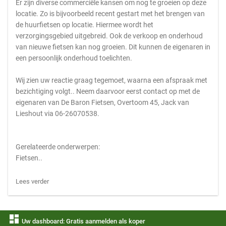
Er zijn diverse commerciële kansen om nog te groeien op deze
locatie. Zo is bijvoorbeeld recent gestart met het brengen van
de huurfietsen op locatie. Hiermee wordt het
verzorgingsgebied uitgebreid. Ook de verkoop en onderhoud
van nieuwe fietsen kan nog groeien. Dit kunnen de eigenaren in
een persoonlijk onderhoud toelichten.
Wij zien uw reactie graag tegemoet, waarna een afspraak met
bezichtiging volgt.. Neem daarvoor eerst contact op met de
eigenaren van De Baron Fietsen, Overtoom 45, Jack van
Lieshout via 06-26070538.
Gerelateerde onderwerpen:
Fietsen..
Lees verder
dashboard
Uw dashboard: Gratis aanmelden als koper