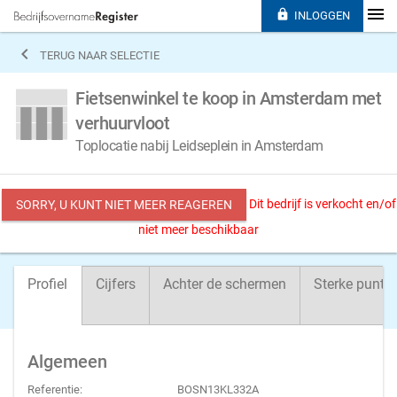

INLOGGEN

TERUG NAAR SELECTIE
Fietsenwinkel te koop in Amsterdam met
verhuurvloot
Toplocatie nabij Leidseplein in Amsterdam
Dit bedrijf is verkocht en/of
SORRY, U KUNT NIET MEER REAGEREN
niet meer beschikbaar
Profiel
Cijfers
Achter de schermen
Sterke punte
Algemeen
Referentie:
BOSN13KL332A