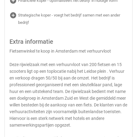
add_circle
Financiële koper - optimaliseert het bedrijf in huidige vorm
add_circle
Strategische koper - voegt het bedrijf samen met een ander
bedrijf
Extra informatie
Fietsenwinkel te koop in Amsterdam met verhuurvloot
Deze rijwielzaak met een verhuurvloot van 200 fietsen en 15
scooters ligt op een toplocatie nabij het Leidse plein . Verhuur
en verkoop dragen 50/50 bij aan de omzet. Het bedrijf is
professioneel georganiseerd met een sleutelklaar pand, lage
huur en een uitstekend team. De rijwielzaak bedient met name
een doelgroep in Amsterdam Zuid en West die gemiddeld meer
willen besteden bij de aankoop van een fiets. De klanten van de
verhuuractiviteiten zijn voornamelijk buitenlandse toeristen.
Hiervoor is een sterk netwerk met hotels en andere
samenwerkingspartijen opgezet.