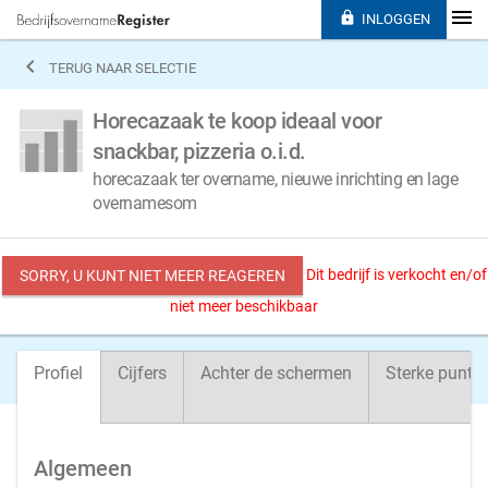

INLOGGEN

TERUG NAAR SELECTIE
Horecazaak te koop ideaal voor
snackbar, pizzeria o.i.d.
horecazaak ter overname, nieuwe inrichting en lage
overnamesom
Dit bedrijf is verkocht en/of
SORRY, U KUNT NIET MEER REAGEREN
niet meer beschikbaar
Profiel
Cijfers
Achter de schermen
Sterke punte
Algemeen