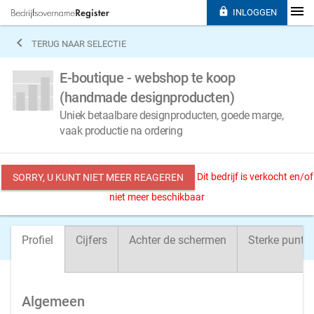

INLOGGEN

TERUG NAAR SELECTIE
E-boutique - webshop te koop
(handmade designproducten)
Uniek betaalbare designproducten, goede marge,
vaak productie na ordering
Dit bedrijf is verkocht en/of
SORRY, U KUNT NIET MEER REAGEREN
niet meer beschikbaar
Profiel
Cijfers
Achter de schermen
Sterke punte
Algemeen