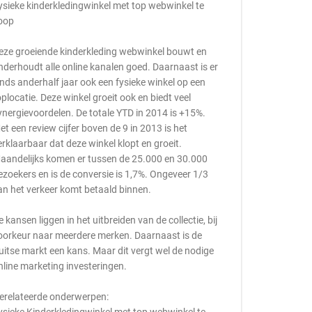
ysieke kinderkledingwinkel met top webwinkel te
oop
eze groeiende kinderkleding webwinkel bouwt en
nderhoudt alle online kanalen goed. Daarnaast is er
inds anderhalf jaar ook een fysieke winkel op een
oplocatie. Deze winkel groeit ook en biedt veel
ynergievoordelen. De totale YTD in 2014 is +15%.
et een review cijfer boven de 9 in 2013 is het
erklaarbaar dat deze winkel klopt en groeit.
aandelijks komen er tussen de 25.000 en 30.000
ezoekers en is de conversie is 1,7%. Ongeveer 1/3
an het verkeer komt betaald binnen.
e kansen liggen in het uitbreiden van de collectie, bij
oorkeur naar meerdere merken. Daarnaast is de
uitse markt een kans. Maar dit vergt wel de nodige
nline marketing investeringen.
erelateerde onderwerpen: