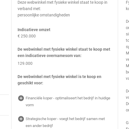
Deze webwinkel met fysieke winkel staat te koop in
F
verband met:
k
persoonlijke omstandigheden
D
o
Indicatieve omzet
s
€ 250.000
t
s
De webwinkel met fysieke winkel staat te koop met
M
een indicatieve overnamesom van:
v
129.000
M
b
De webwinkel met fysieke winkel is te koop en
v
geschikt voor:
D
add_circle
v
Financiële koper - optimaliseert het bedrijf in huidige
D
vorm
o
add_circle
Strategische koper - voegt het bedrijf samen met
G
een ander bedrijf