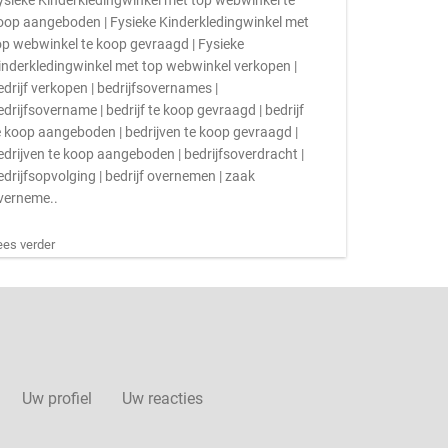
ysieke Kinderkledingwinkel met top webwinkel te
oop aangeboden | Fysieke Kinderkledingwinkel met
op webwinkel te koop gevraagd | Fysieke
inderkledingwinkel met top webwinkel verkopen |
edrijf verkopen | bedrijfsovernames |
edrijfsovername | bedrijf te koop gevraagd | bedrijf
e koop aangeboden | bedrijven te koop gevraagd |
edrijven te koop aangeboden | bedrijfsoverdracht |
edrijfsopvolging | bedrijf overnemen | zaak
verneme..
ees verder
Uw profiel
Uw reacties