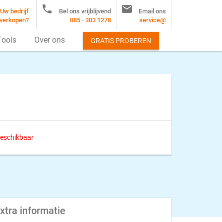


Uw bedrijf
Bel ons vrijblijvend
Email ons
verkopen?
085 - 303 1278
service@
Tools
Over ons
GRATIS PROBEREN
 beschikbaar
xtra informatie