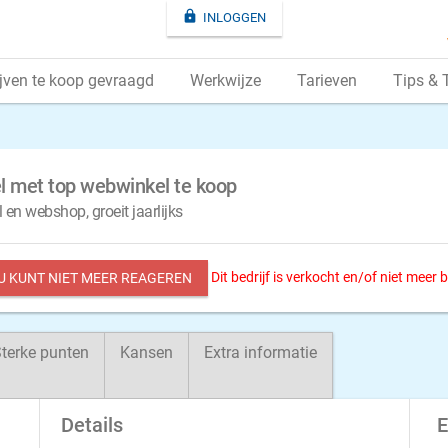

INLOGGEN
jven te koop gevraagd
Werkwijze
Tarieven
Tips & 
l met top webwinkel te koop
 en webshop, groeit jaarlijks
Dit bedrijf is verkocht en/of niet meer
 U KUNT NIET MEER REAGEREN
terke punten
Kansen
Extra informatie
Details
E