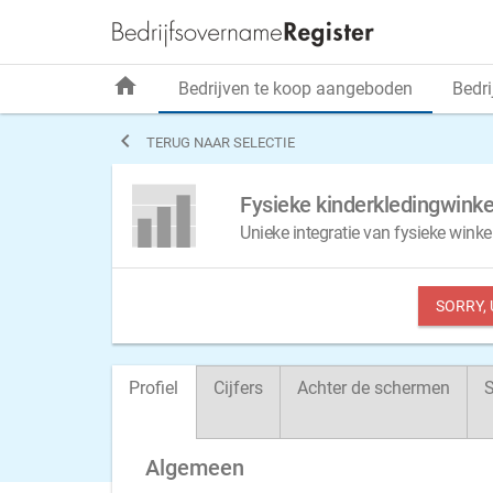
home
Bedrijven te koop aangeboden
Bedri

TERUG NAAR SELECTIE
Fysieke kinderkledingwinke
Unieke integratie van fysieke winkel
SORRY,
Profiel
Cijfers
Achter de schermen
S
Algemeen