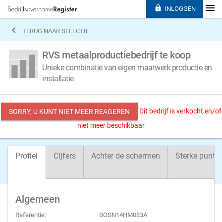

INLOGGEN

TERUG NAAR SELECTIE
RVS metaalproductiebedrijf te koop
Unieke combinatie van eigen maatwerk productie en
installatie
Dit bedrijf is verkocht en/of
SORRY, U KUNT NIET MEER REAGEREN
niet meer beschikbaar
Profiel
Cijfers
Achter de schermen
Sterke punte
Algemeen
Referentie:
BOSN14HM083A