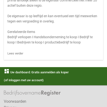
prima landelijk alleen is de eigenaar commercieel niet meer zo
actief buiten deze regio.
De eigenaar is op leeftijd en kan eventueel een tijd meewerken
tegen een vergoeding in overleg.
Gerelateerde items
Bedrijf verkopen I Handelsonderneming te koop I Bedrijf te
koop I Bedrijven te koop I productiebedriijf te koop
Lees verder
dashboard
Uw dashboard: Gratis aanmelden als koper
(of inloggen met uw account)
Voorwaarden