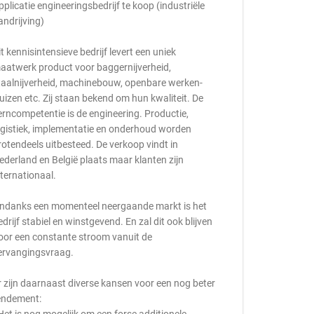
pplicatie engineeringsbedrijf te koop (industriële
andrijving)
it kennisintensieve bedrijf levert een uniek
aatwerk product voor baggernijverheid,
taalnijverheid, machinebouw, openbare werken-
luizen etc. Zij staan bekend om hun kwaliteit. De
erncompetentie is de engineering. Productie,
ogistiek, implementatie en onderhoud worden
rotendeels uitbesteed. De verkoop vindt in
ederland en België plaats maar klanten zijn
nternationaal.
ndanks een momenteel neergaande markt is het
edrijf stabiel en winstgevend. En zal dit ook blijven
oor een constante stroom vanuit de
ervangingsvraag.
r zijn daarnaast diverse kansen voor een nog beter
endement: