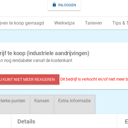

INLOGGEN
jven te koop gevraagd
Werkwijze
Tarieven
Tips & 
jf te koop (industriele aandrijvingen)
kan nog rendabeler vanuit de kostenkant
Dit bedrijf is verkocht en/of niet meer
 U KUNT NIET MEER REAGEREN
terke punten
Kansen
Extra informatie
Details
E