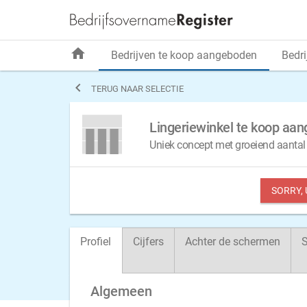
home
Bedrijven te koop aangeboden
Bedri

TERUG NAAR SELECTIE
Lingeriewinkel te koop aan
Uniek concept met groeiend aantal v
SORRY,
Profiel
Cijfers
Achter de schermen
S
Algemeen