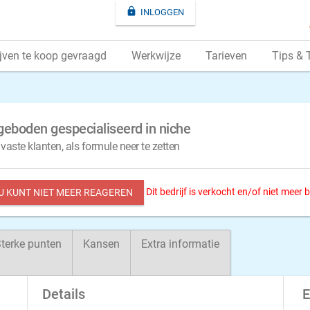

INLOGGEN
jven te koop gevraagd
Werkwijze
Tarieven
Tips & 
geboden gespecialiseerd in niche
aste klanten, als formule neer te zetten
Dit bedrijf is verkocht en/of niet meer
 U KUNT NIET MEER REAGEREN
terke punten
Kansen
Extra informatie
Details
E