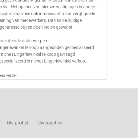
og geen aandacht gehad. Klanten komen allemaal
ia via. Het openen van nieuwe vestigingen in andere
egio's is daarmee ook interessant maar vergt goede
raining van medewerkers. Dit kan de huidige
igenaresse blijven doen indien gewenst.
erelateerde onderwerpen:
ingeriewinkel te koop aangeboden gespecialiseerd
n niche | Lingeriewinkel te koop gevraagd
especialiseerd in niche | Lingeriewinkel verkop..
ees verder
Uw profiel
Uw reacties