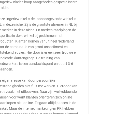
ingeriewinkel te koop aangeboden gespecialiseerd
n niche
eze lingeriewinkel is de toonaangevende winkel in
L in deze niche. Zij is de grootste afnemer in NL bij
e merken in deze niche. En merken raadplegen de
xpertise in deze winkel bij problemen met
roducten. Klanten komen vanuit heel Nederland
oor de combinatie van groot assortiment en
itstekend advies. Hierdoor is er een zeer trouwe en
roeiende klantengroep. De training van
edewerkers is een aandachtspunt en duurt 3-6
aanden.
e eigenaresse kan door persoonlijke
mstandigheden niet fulltime werken. Hierdoor kan
e de zaak niet uitbouwen. Daar zijn wel voldoende
ansen voor want klanten oriënteren zich online
aar kopen niet online. Ze gaan altijd passen in de
inkel. Maar de internet marketing en PR hebben