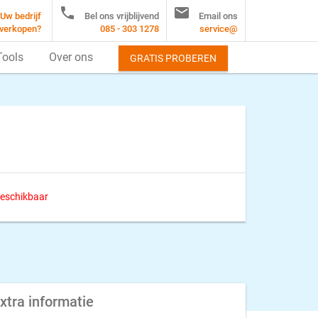


Uw bedrijf
Bel ons vrijblijvend
Email ons
verkopen?
085 - 303 1278
service@
Tools
Over ons
GRATIS PROBEREN
 beschikbaar
xtra informatie