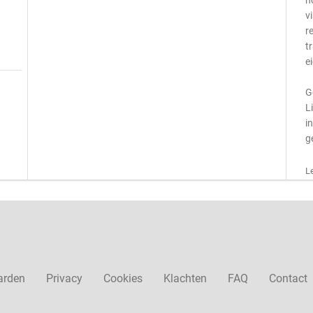
n
v
r
t
e
G
L
i
g
L
arden
Privacy
Cookies
Klachten
FAQ
Contact