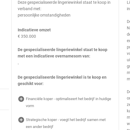
Deze gespecialiseerde lingeriewinkel staat te koop in
L
verband met:
i
persoonlijke omstandigheden
D
N
Indicatieve omzet
d
€ 350.000
e
p
De gespecialiseerde lingeriewinkel staat te koop
v
met een indicatieve overnamesom van:
u
-
g
m
De gespecialiseerde lingeriewinkel is te koop en
m
geschikt voor:
D
add_circle
o
Financiële koper - optimaliseert het bedrijf in huidige
z
vorm
k
m
add_circle
Strategische koper - voegt het bedrijf samen met
w
een ander bedrijf