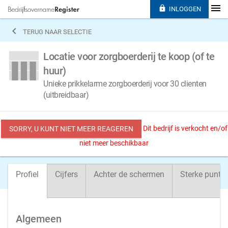

INLOGGEN

TERUG NAAR SELECTIE
Locatie voor zorgboerderij te koop (of te
huur)
Unieke prikkelarme zorgboerderij voor 30 clienten
(uitbreidbaar)
Dit bedrijf is verkocht en/of
SORRY, U KUNT NIET MEER REAGEREN
niet meer beschikbaar
Profiel
Cijfers
Achter de schermen
Sterke punte
Algemeen