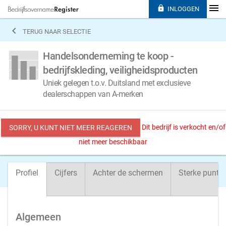

INLOGGEN

TERUG NAAR SELECTIE
Handelsonderneming te koop -
bedrijfskleding, veiligheidsproducten
Uniek gelegen t.o.v. Duitsland met exclusieve
dealerschappen van A-merken
Dit bedrijf is verkocht en/of
SORRY, U KUNT NIET MEER REAGEREN
niet meer beschikbaar
Profiel
Cijfers
Achter de schermen
Sterke punte
Algemeen