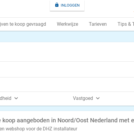

INLOGGEN
jven te koop gevraagd
Werkwijze
Tarieven
Tips & 


dheid
Vastgoed
een webshop voor de DHZ installateur