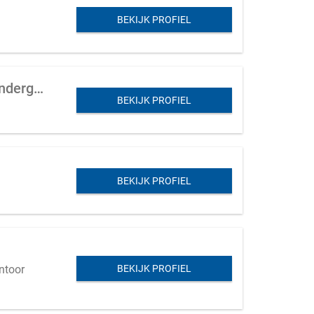
BEKIJK PROFIEL
Dameskledingwinkel te koop aangeboden in Overijssel (ook dames lingerie en ondergoed voor heren)
BEKIJK PROFIEL
BEKIJK PROFIEL
ntoor
BEKIJK PROFIEL