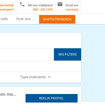


Uw bedrijf
Bel ons vrijblijvend
Email ons
verkopen?
085 - 303 1278
service@
Tools
Over ons
GRATIS PROBEREN
WIS FILTERS

Type overname
Duurzaam installatiebedrijf te koop aangeboden in Noord/Oost Nederland met een mooi klantenbestand
BEKIJK PROFIEL