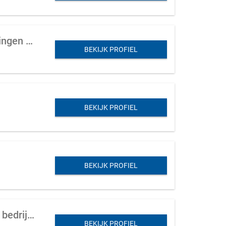
Productiebedrijf (timmerwerkplaats en montage) van niche producten voor woningen (zonwering)
BEKIJK PROFIEL
BEKIJK PROFIEL
BEKIJK PROFIEL
Productiekeuken te koop aangeboden in Overijssel gunstig gelegen in een groot bedrijfspark en t.o.v.de Duitse grens
BEKIJK PROFIEL