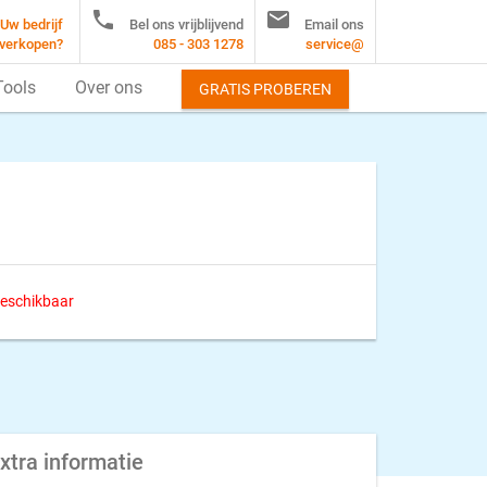


Uw bedrijf
Bel ons vrijblijvend
Email ons
verkopen?
085 - 303 1278
service@
Tools
Over ons
GRATIS PROBEREN
 beschikbaar
xtra informatie