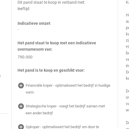
Dit pand staat te koop in verband met:
K
leeftijd
H
,
a
Indicatieve omzet
p
-
k
z
Het pand staat te koop met een indicatieve
H
overnamesom van:
b
790.000
v
i
Het pand is te koop en geschikt voor:
D
e
k
add_circle
Financiële koper - optimaliseert het bedrijf in huidige
D
vorm
o
v
add_circle
Strategische koper - voegt het bedrijf samen met
w
een ander bedrijf
D
add_circle
Opkoper - optimaliseert het bedrijf om door te