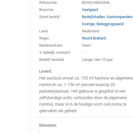
Referentie:
BOSN16BX443A
Branche:
Vastgoed
Soort bedrijf:
Bedrijfshallen
,
Kantoorpanden
Overige
,
Beleggingspand
Land:
Nederland
Regio:
Noord Brabant
Medewerkers:
Geen
% tijdelijk contract:
-
Bedrijf bestaat:
Langer dan 10 jaar
Levert:
Het aanbod omvat ca. 755 m² kantoor en algemen
ruimte en ca. 1.156 m² perceel waarop 20
parkeerplaatsen. Het gebouw is gesplitst in vier
zelfstandige units, verbonden door de algemene
ruimtes, maar is in de huidige vorm ook prima te
gebruiken als geheel.
Diensten:
-