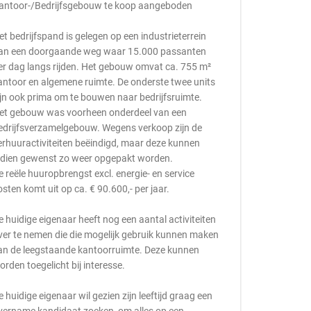
antoor-/Bedrijfsgebouw te koop aangeboden
et bedrijfspand is gelegen op een industrieterrein
an een doorgaande weg waar 15.000 passanten
er dag langs rijden. Het gebouw omvat ca. 755 m²
antoor en algemene ruimte. De onderste twee units
ijn ook prima om te bouwen naar bedrijfsruimte.
et gebouw was voorheen onderdeel van een
edrijfsverzamelgebouw. Wegens verkoop zijn de
erhuuractiviteiten beëindigd, maar deze kunnen
ndien gewenst zo weer opgepakt worden.
e reële huuropbrengst excl. energie- en service
osten komt uit op ca. € 90.600,- per jaar.
e huidige eigenaar heeft nog een aantal activiteiten
ver te nemen die die mogelijk gebruik kunnen maken
an de leegstaande kantoorruimte. Deze kunnen
orden toegelicht bij interesse.
e huidige eigenaar wil gezien zijn leeftijd graag een