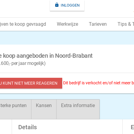

INLOGGEN
jven te koop gevraagd
Werkwijze
Tarieven
Tips & 
e koop aangeboden in Noord-Brabant
600,- per jaar mogelijk)
Dit bedrijf is verkocht en/of niet meer
 U KUNT NIET MEER REAGEREN
terke punten
Kansen
Extra informatie
Details
E